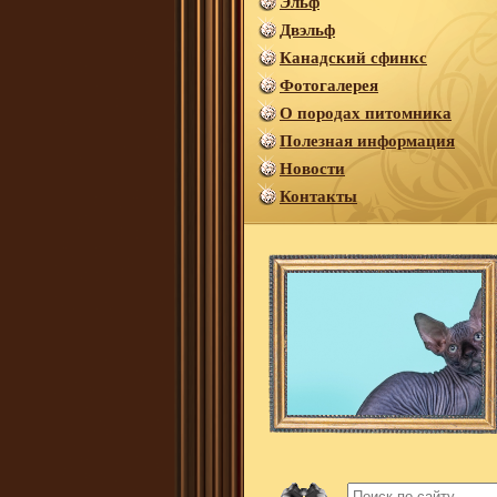
Эльф
Двэльф
Канадский сфинкс
Фотогалерея
О породах питомника
Полезная информация
Новости
Контакты