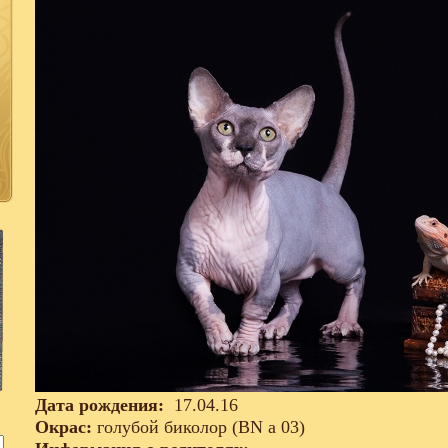
Дата рождения:
17.04.16
Окрас:
голубой биколор (BN а 03)