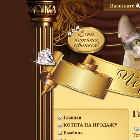
Вконтакте
Г
Главная
КОТЯТА НА ПРОДАЖУ
Бамбино
То