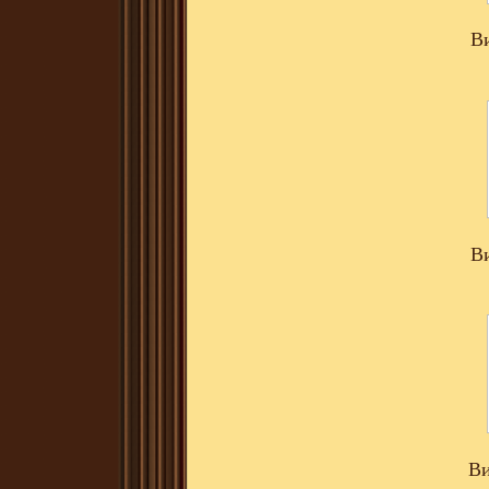
В
В
Ви