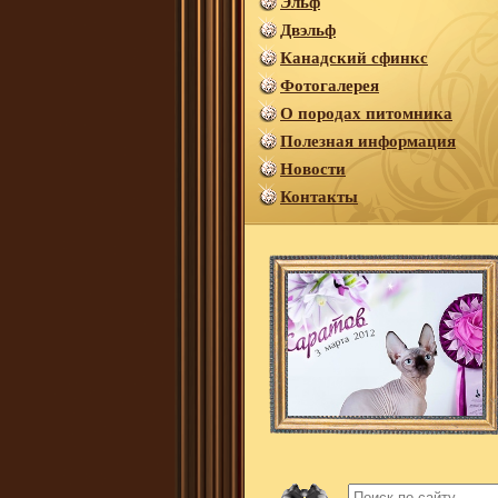
Эльф
Двэльф
Канадский сфинкс
Фотогалерея
О породах питомника
Полезная информация
Новости
Контакты