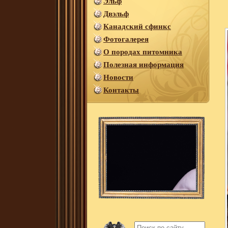
Эльф
Двэльф
Канадский сфинкс
Фотогалерея
О породах питомника
Полезная информация
Новости
Контакты