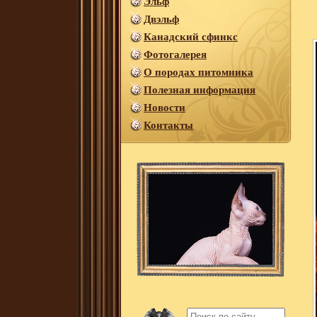
Эльф
Двэльф
Канадский сфинкс
Фотогалерея
О породах питомника
Полезная информация
Новости
Контакты