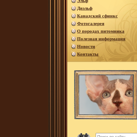
Эльф
Двэльф
Канадский сфинкс
Фотогалерея
О породах питомника
Полезная информация
Новости
Контакты