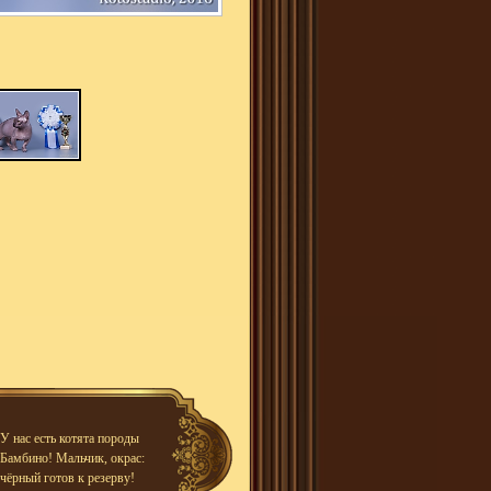
У нас есть котята породы
Бамбино! Мальчик, окрас:
чёрный готов к резерву!