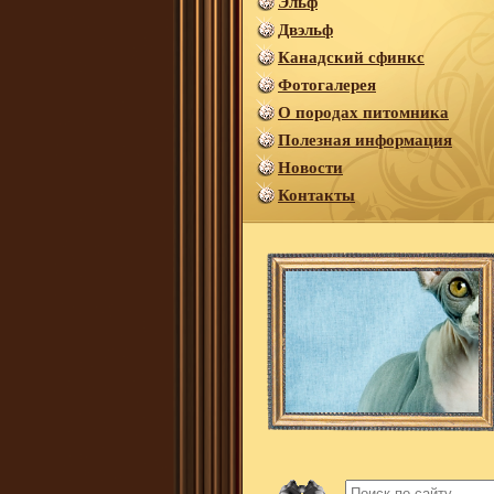
Эльф
Двэльф
Канадский сфинкс
Фотогалерея
О породах питомника
Полезная информация
Новости
Контакты