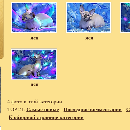
яся
яся
яся
4 фото в этой категории
TOP 21:
Самые новые
-
Последние комментарии
-
С
К обзорной странице категории