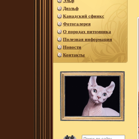
Эльф
Двэльф
Канадский сфинкс
Фотогалерея
О породах питомника
Полезная информация
Новости
Контакты