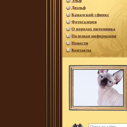
Эльф
Двэльф
Канадский сфинкс
Фотогалерея
О породах питомника
Полезная информация
Новости
Контакты