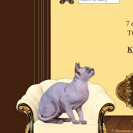
7 
T
К
© Питомник к