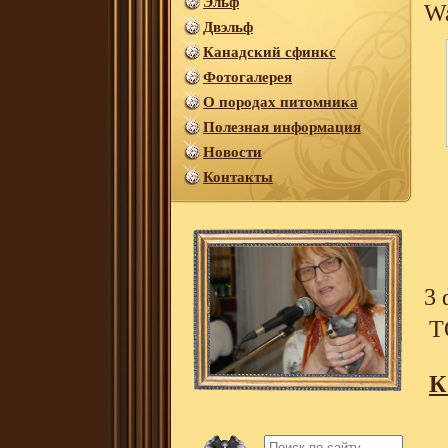
Эльф
Wa
Двэльф
Канадский сфинкс
Фотогалерея
О породах питомника
Полезная информация
Новости
Контакты
3 
T
К