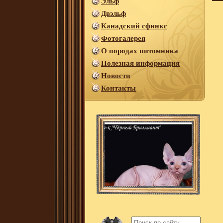
Эльф
Двэльф
Канадский сфинкс
Фотогалерея
О породах питомника
Полезная информация
Новости
Контакты