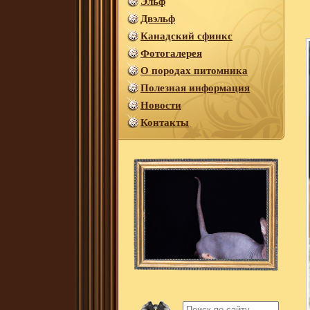
Эльф
Двэльф
Канадский сфинкс
Фотогалерея
О породах питомника
Полезная информация
Новости
Контакты