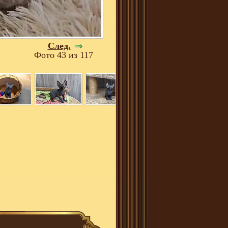
След.
Фото 43 из 117