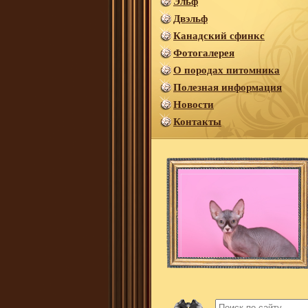
Эльф
Двэльф
Канадский сфинкс
Фотогалерея
О породах питомника
Полезная информация
Новости
Контакты