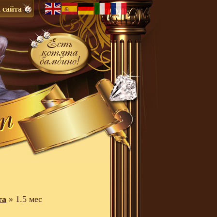
 сайта
та
» 1.5 мес