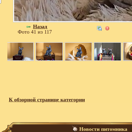
Назад
Фото 41 из 117
К обзорной странице категории
Новости питомника