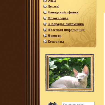
Эльф
Двэльф
Канадский сфинкс
Фотогалерея
О породах питомника
Полезная информация
Новости
Контакты